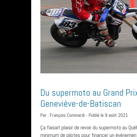
Du supermoto au Grand Prix
Geneviève-de-Batiscan
Par :
François Cominardi
-
Publié le 9 août 2021
Ça faisait plaisir de revoir du supermoto au Qué
minimum de pilotes pour financer un événemen