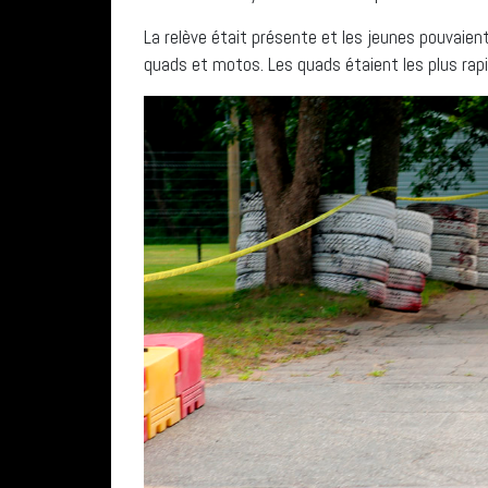
La relève était présente et les jeunes pouvaien
quads et motos. Les quads étaient les plus rapid