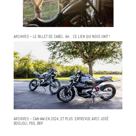
ARCHIVES – LE BILLET DE ZABEL. AH… CE LIEN QUI NOUS UNIT !
ARCHIVES – CAN-AM EN 2024, ET PLUS. ENTREVUE AVEC JOSÉ
BOISJOLI, PDG, BRP.