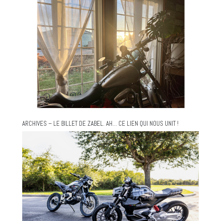
ARCHIVES – LE BILLET DE ZABEL. AH… CE LIEN QUI NOUS UNIT !