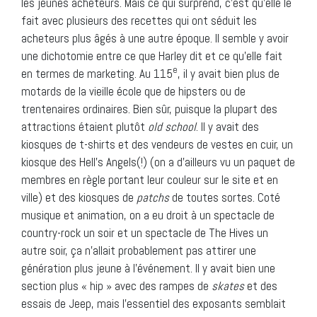
les jeunes acheteurs. Mais ce qui surprend, c’est qu’elle le
fait avec plusieurs des recettes qui ont séduit les
acheteurs plus âgés à une autre époque. Il semble y avoir
une dichotomie entre ce que Harley dit et ce qu’elle fait
e
en termes de marketing. Au 115
, il y avait bien plus de
motards de la vieille école que de hipsters ou de
trentenaires ordinaires. Bien sûr, puisque la plupart des
attractions étaient plutôt
old school
. Il y avait des
kiosques de t-shirts et des vendeurs de vestes en cuir, un
kiosque des Hell’s Angels(!) (on a d’ailleurs vu un paquet de
membres en règle portant leur couleur sur le site et en
ville) et des kiosques de
patchs
de toutes sortes. Coté
musique et animation, on a eu droit à un spectacle de
country-rock un soir et un spectacle de The Hives un
autre soir, ça n’allait probablement pas attirer une
génération plus jeune à l’événement. Il y avait bien une
section plus « hip » avec des rampes de
skates
et des
essais de Jeep, mais l’essentiel des exposants semblait