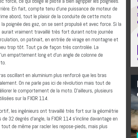
c force, ce qui oblige le pilote à bien agripper les poignées.
rrière. En fait, compte tenu d’une puissance de moteur de
ime abord, tout le plaisir de la conduite de cette moto
 la poignée des gaz, on se sent propulsé et avec force. Si la
 aurait vraiment travaillé très fort durant notre journée
irculation, on patinait, en entrée de virage en montagne et
peu trop tôt. Tout ça de façon très controlée. La
d’un empattement long et d’un angle de colonne de
oto.
as oscillant en aluminium plus renforcé que les bras
alement. On ne parle pas ici de révolution mais tout de
liorer le comportement de la moto. D’ailleurs, plusieurs
lisées sur la FXDR 114.
tif, les ingénieurs ont travaillé très fort sur la géométrie
us de 32 degrés d’angle, la FXDR 114 s’incline davantage en
 tout de même par racler les repose-pieds, mais plus