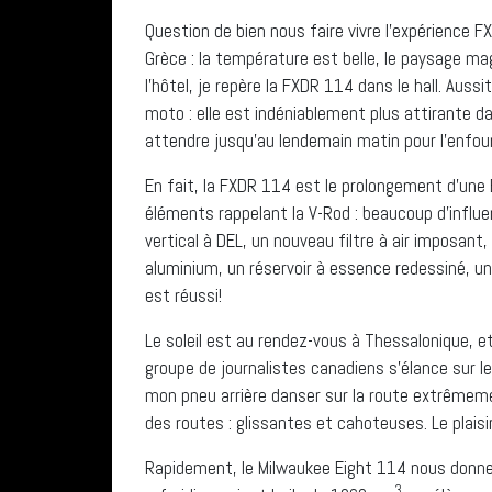
Question de bien nous faire vivre l’expérience 
Grèce : la température est belle, le paysage ma
l’hôtel, je repère la FXDR 114 dans le hall. Aus
moto : elle est indéniablement plus attirante da
attendre jusqu’au lendemain matin pour l’enfour
En fait, la FXDR 114 est le prolongement d’une
éléments rappelant la V-Rod : beaucoup d’influ
vertical à DEL, un nouveau filtre à air imposan
aluminium, un réservoir à essence redessiné, un 
est réussi!
Le soleil est au rendez-vous à Thessalonique, et 
groupe de journalistes canadiens s’élance sur l
mon pneu arrière danser sur la route extrêmement
des routes : glissantes et cahoteuses. Le plais
Rapidement, le Milwaukee Eight 114 nous donne
3