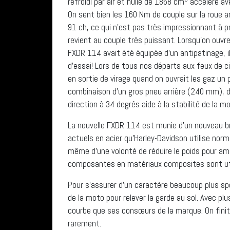
refroidi par air et huile de 1868 cm
accélère ave
On sent bien les 160 Nm de couple sur la roue a
91 ch, ce qui n’est pas très impressionnant à pr
revient au couple très puissant. Lorsqu’on ouvre
FXDR 114 avait été équipée d’un antipatinage, il
d’essai! Lors de tous nos départs aux feux de c
en sortie de virage quand on ouvrait les gaz un 
combinaison d’un gros pneu arrière (240 mm), 
direction à 34 degrés aide à la stabilité de la m
La nouvelle FXDR 114 est munie d’un nouveau br
actuels en acier qu’Harley-Davidson utilise norm
même d’une volonté de réduire le poids pour amé
composantes en matériaux composites sont uti
Pour s’assurer d’un caractère beaucoup plus spor
de la moto pour relever la garde au sol. Avec pl
courbe que ses consœurs de la marque. On finit
rarement.