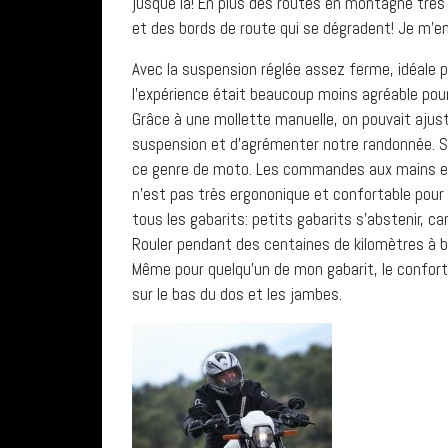
jusque là! En plus des routes en montagne très
et des bords de route qui se dégradent! Je m’
Avec la suspension réglée assez ferme, idéale po
l’expérience était beaucoup moins agréable pour
Grâce à une mollette manuelle, on pouvait ajuste
suspension et d’agrémenter notre randonnée. Su
ce genre de moto. Les commandes aux mains et a
n’est pas très ergononique et confortable pour
tous les gabarits: petits gabarits s’abstenir, c
Rouler pendant des centaines de kilomètres à b
Même pour quelqu’un de mon gabarit, le confort 
sur le bas du dos et les jambes.