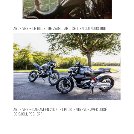
ARCHIVES – LE BILLET DE ZABEL. AH… CE LIEN QUI NOUS UNIT !
ARCHIVES – CAN-AM EN 2024, ET PLUS. ENTREVUE AVEC JOSÉ
BOISJOLI, PDG, BRP.