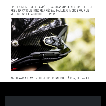
FINI LES CRIS. FINI LES ARRÊTS. CARDO ANNONCE VENTURE, LE TOUT
PREMIER CASQUE INTÉGRÉ À RÉSEAU MAILLÉ AU MONDE POUR LE
MOTOCROSS ET LA CONDUITE HORS ROUTE
AIROH AWC 4 ETAWC 2: TOUJOURS CONNECTÉS, À CHAQUE TRAJET