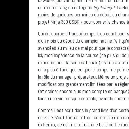
Kawasaki pouvait quand même tenir son bout et X
quatrième rang en catégorie
lightweight
. La Ni
moins de quelques semaines du début du champio
projet Ninja 300 CSBK » pour donner la chance à
Qui dit course dit aussi temps trop court pour s
d’un mois du début du championnat ne fait qu’
avancées au milieu de mai pour que je consacre 
Ici, mon expérience de la course (de plus du dou
minimum pour la série nationale) est un atout et u
en a plus à faire que ce que le temps me permet
le rôle du manager-préparateur. Même un projet
modifications grandement limitées par la régle
(et drainer encore plus mon compte en banque) 
laissé une vie presque normale, avec du sommeil ch
Comme il est écrit dans le grand livre d’un cer
de 2017 s’est fait en retard, courtoisie d’un mod
extremis, ce qui m’a offert une belle nuit entière