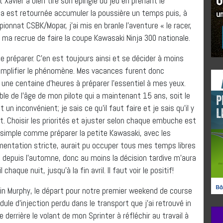
avier a bien tiré son épingle du jeu en prenant le
nja est retournée accumuler la poussière un temps puis, à
nnat CSBK/Mopar, j’ai mis en branle l’aventure « le racer,
 ma recrue de faire la coupe Kawasaki Ninja 300 nationale.
e préparer. C’en est toujours ainsi et se décider à moins
amplifier le phénomène. Mes vacances furent donc
une centaine d’heures à préparer l’essentiel à mes yeux.
ble de l’âge de mon pilote qui a maintenant 15 ans, soit le
n inconvénient; je sais ce qu’il faut faire et je sais qu’il y
. Choisir les priorités et ajuster selon chaque embuche est
 simple comme préparer la petite Kawasaki, avec les
mentation stricte, aurait pu occuper tous mes temps libres
depuis l’automne, donc au moins la décision tardive m’aura
aque nuit, jusqu’à la fin avril. Il faut voir le positif!
tain Murphy, le départ pour notre premier weekend de course
ule d’injection perdu dans le transport que j’ai retrouvé in
 derrière le volant de mon Sprinter à réfléchir au travail à