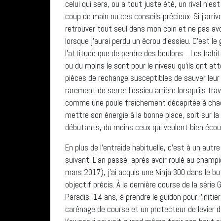
celui qui sera, ou a tout juste été, un rival n’es
coup de main ou ces conseils précieux. Si j’arriv
retrouver tout seul dans mon coin et ne pas av
lorsque j’aurai perdu un écrou d’essieu. C’est le
l’attitude que de perdre des boulons… Les hab
ou du moins le sont pour le niveau qu’ils ont a
pièces de rechange susceptibles de sauver leur w
rarement de serrer l’essieu arrière lorsqu’ils tr
comme une poule fraichement décapitée à chaqu
mettre son énergie à la bonne place, soit sur la
débutants, du moins ceux qui veulent bien écoute
En plus de l’entraide habituelle, c’est à un aut
suivant. L’an passé, après avoir roulé au cham
mars 2017), j’ai acquis une Ninja 300 dans le b
objectif précis. À la dernière course de la séri
Paradis, 14 ans, à prendre le guidon pour l’initie
carénage de course et un protecteur de levier d