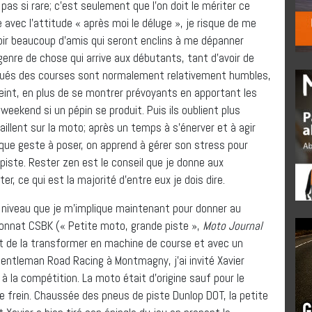
t pas si rare; c’est seulement que l’on doit le mériter ce
e avec l’attitude « après moi le déluge », je risque de me
oir beaucoup d’amis qui seront enclins à me dépanner
 genre de chose qui arrive aux débutants, tant d’avoir de
itués des courses sont normalement relativement humbles,
tteint, en plus de se montrer prévoyants en apportant les
eekend si un pépin se produit. Puis ils oublient plus
availlent sur la moto; après un temps à s’énerver et à agir
e geste à poser, on apprend à gérer son stress pour
 piste. Rester zen est le conseil que je donne aux
r, ce qui est la majorité d’entre eux je dois dire.
re niveau que je m’implique maintenant pour donner au
pionnat CSBK (« Petite moto, grande piste »,
Moto Journal
ut de la transformer en machine de course et avec un
e Gentleman Road Racing à Montmagny, j’ai invité Xavier
r à la compétition. La moto était d’origine sauf pour le
e frein. Chaussée des pneus de piste Dunlop DOT, la petite