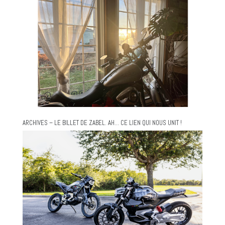
ARCHIVES – LE BILLET DE ZABEL. AH… CE LIEN QUI NOUS UNIT !