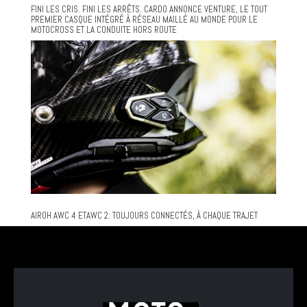
FINI LES CRIS. FINI LES ARRÊTS. CARDO ANNONCE VENTURE, LE TOUT
PREMIER CASQUE INTÉGRÉ À RÉSEAU MAILLÉ AU MONDE POUR LE
MOTOCROSS ET LA CONDUITE HORS ROUTE
AIROH AWC 4 ETAWC 2: TOUJOURS CONNECTÉS, À CHAQUE TRAJET