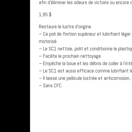
afin d’éliminer les odeurs de victoire ou encore
1,95 $
Restaure le lustre d’origine.
– Ce poli de finition supérieur et lubrifiant lég
motorisé.
– Le SC1 nettoie, polit et conditionne le plastiq
– Facilite le prochain nettoyage.
– Empêche la boue et les débris de coller à l’int
– Le SC1 est aussi efficace comme lubrifiant lé
– Il laisse une pellicule lustrée et anticorrosion
– Sans CFC.