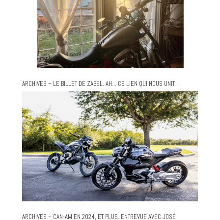
ARCHIVES – LE BILLET DE ZABEL. AH… CE LIEN QUI NOUS UNIT !
ARCHIVES – CAN-AM EN 2024, ET PLUS. ENTREVUE AVEC JOSÉ