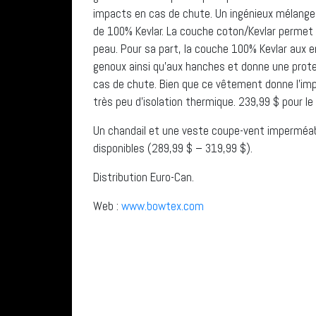
impacts en cas de chute. Un ingénieux mélange
de 100% Kevlar. La couche coton/Kevlar permet d
peau. Pour sa part, la couche 100% Kevlar aux e
genoux ainsi qu’aux hanches et donne une protec
cas de chute. Bien que ce vêtement donne l’impr
très peu d’isolation thermique. 239,99 $ pour le
Un chandail et une veste coupe-vent imperméa
disponibles (289,99 $ – 319,99 $).
Distribution Euro-Can.
Web :
www.bowtex.com