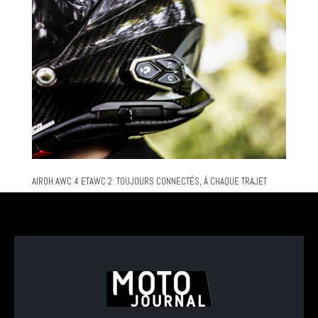
AIROH AWC 4 ETAWC 2: TOUJOURS CONNECTÉS, À CHAQUE TRAJET