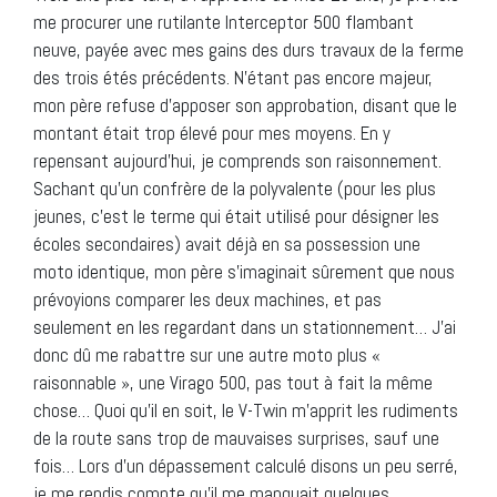
me procurer une rutilante Interceptor 500 flambant
neuve, payée avec mes gains des durs travaux de la ferme
des trois étés précédents. N’étant pas encore majeur,
mon père refuse d’apposer son approbation, disant que le
montant était trop élevé pour mes moyens. En y
repensant aujourd’hui, je comprends son raisonnement.
Sachant qu’un confrère de la polyvalente (pour les plus
jeunes, c’est le terme qui était utilisé pour désigner les
écoles secondaires) avait déjà en sa possession une
moto identique, mon père s’imaginait sûrement que nous
prévoyions comparer les deux machines, et pas
seulement en les regardant dans un stationnement… J’ai
donc dû me rabattre sur une autre moto plus «
raisonnable », une Virago 500, pas tout à fait la même
chose… Quoi qu’il en soit, le V-Twin m’apprit les rudiments
de la route sans trop de mauvaises surprises, sauf une
fois… Lors d’un dépassement calculé disons un peu serré,
je me rendis compte qu’il me manquait quelques