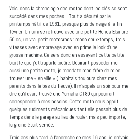
Voici donc la chronologie des motos dont les clés se sont
succédé dans mes poches… Tout a débuté par le
printemps hâtif de 1981, presque plus de neige à la fin
février! Un ami se retrouve avec une petite Honda Elsinore
50 cc, un vrai petit motocross : mono deux-temps, trois
vitesses avec embrayage avec en prime le look d’une
grosse machine. Ce sera donc en essayant cette petite
bibitte que j’attrapai la piqûre. Désirant posséder moi
aussi une petite moto, je mandate mon frère de m’en
trouver une « en ville » (j’habitais toujours chez mes
parents dans le bas du fleuve). Il m’appela un soir pour me
dire qu’il avait trouvé une Yamaha GT80 qui pourrait
correspondre à mes besoins. Cette moto nous apprit
quelques rudiments mécaniques tant elle passait plus de
temps dans le garage au lieu de rouler, mais peu importe,
la graine était semée.
Trois ans plus tard, à l’approche de mes 16 ans, je prévois