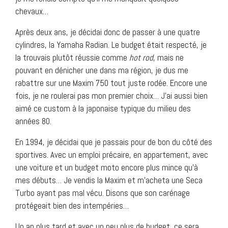
chevaux…
Après deux ans, je décidai donc de passer à une quatre
cylindres, la Yamaha Radian. Le budget était respecté, je
la trouvais plutôt réussie comme
hot rod
, mais ne
pouvant en dénicher une dans ma région, je dus me
rabattre sur une Maxim 750 tout juste rodée. Encore une
fois, je ne roulerai pas mon premier choix… J’ai aussi bien
aimé ce custom à la japonaise typique du milieu des
années 80.
En 1994, je décidai que je passais pour de bon du côté des
sportives. Avec un emploi précaire, en appartement, avec
une voiture et un budget moto encore plus mince qu’à
mes débuts… Je vendis la Maxim et m’acheta une Seca
Turbo ayant pas mal vécu. Disons que son carénage
protégeait bien des intempéries…
Un an plus tard et avec un peu plus de budget, ce sera