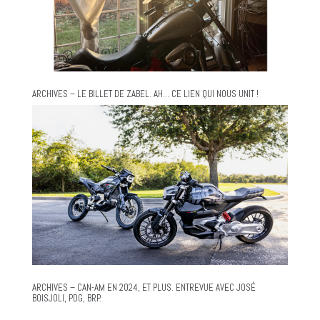
ARCHIVES – LE BILLET DE ZABEL. AH… CE LIEN QUI NOUS UNIT !
ARCHIVES – CAN-AM EN 2024, ET PLUS. ENTREVUE AVEC JOSÉ
BOISJOLI, PDG, BRP.