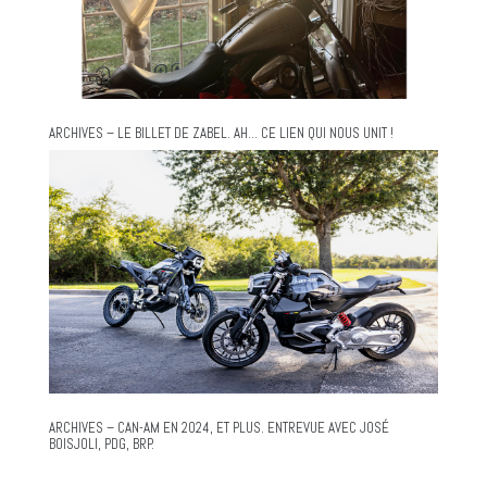
ARCHIVES – LE BILLET DE ZABEL. AH… CE LIEN QUI NOUS UNIT !
ARCHIVES – CAN-AM EN 2024, ET PLUS. ENTREVUE AVEC JOSÉ
BOISJOLI, PDG, BRP.