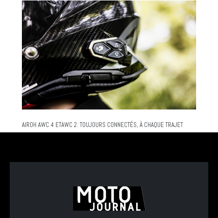
AIROH AWC 4 ETAWC 2: TOUJOURS CONNECTÉS, À CHAQUE TRAJET