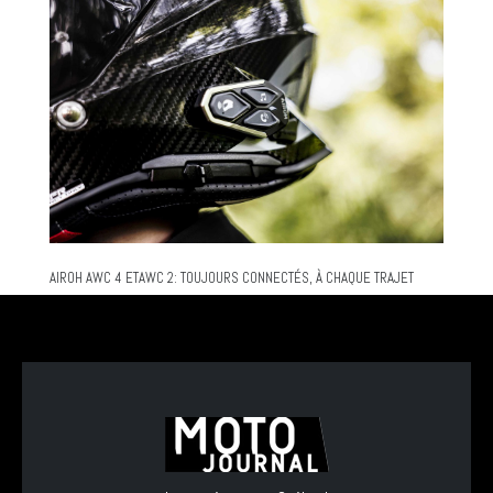
AIROH AWC 4 ETAWC 2: TOUJOURS CONNECTÉS, À CHAQUE TRAJET