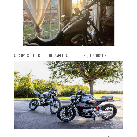
ARCHIVES – LE BILLET DE ZABEL. AH… CE LIEN QUI NOUS UNIT !