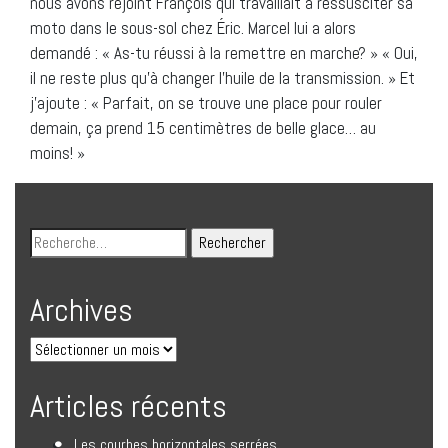
nous avons rejoint François qui travaillait à ressusciter sa
moto dans le sous-sol chez Éric. Marcel lui a alors
demandé : « As-tu réussi à la remettre en marche? » « Oui,
il ne reste plus qu’à changer l’huile de la transmission. » Et
j’ajoute : « Parfait, on se trouve une place pour rouler
demain, ça prend 15 centimètres de belle glace… au
moins! »
Archives
Articles récents
Les courbes horizontales serrées