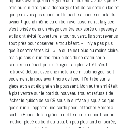
reprises avant que la neige ne soit imbibée. J’aurais peut-
être pu leur dire que la décharge était de ce côté du lac et
que je n’avais pas sondé cette partie à cause de cela! Ils
avaient quand même eu un bon avertissement : la glace
s’est brisée dans un virage derrière eux après un passage
et ils ont évité l’ouverture le tour suivant. Ils sont revenus
tout près pour observer le trou béant. « Il n’y a pas plus
que 8 centimètres ici… » La suite est plus ou moins claire,
mais je sais qu’un des deux a décidé de s’amuser à
simuler un départ pour s’éloigner au plus vite! Il s’est
retrouvé debout avec une moto à demi submergée, soit
seulement la roue avant hors de l’eau. Il l’a tirée sur la
glace et s’est éloigné en la poussant. Mon autre ami était
à plat ventre sur le bord du nouveau trou et refusait de
lâcher le guidon de sa CR sous la surface jusqu’à ce que
quelqu’un lui apporte une corde pour l’attacher. Marcel a
sorti la Honda du lac grâce à cette corde, debout sur un
madrier placé au bord du trou. Un peu plus tard en soirée,