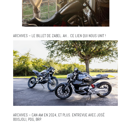
ARCHIVES – LE BILLET DE ZABEL. AH… CE LIEN QUI NOUS UNIT !
ARCHIVES – CAN-AM EN 2024, ET PLUS. ENTREVUE AVEC JOSÉ
BOISJOLI, PDG, BRP.