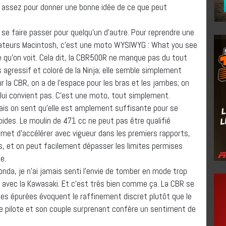
e assez pour donner une bonne idée de ce que peut
se faire passer pour quelqu’un d’autre. Pour reprendre une
inateurs Macintosh, c’est une moto WYSIWYG : What you see
 qu’on voit. Cela dit, la CBR500R ne manque pas du tout
us agressif et coloré de la Ninja; elle semble simplement
ur la CBR, on a de l’espace pour les bras et les jambes; on
e lui convient pas. C’est une moto, tout simplement.
ais on sent qu’elle est amplement suffisante pour se
rapides. Le moulin de 471 cc ne peut pas être qualifié
permet d’accélérer avec vigueur dans les premiers rapports,
s, et on peut facilement dépasser les limites permises
e.
 Honda, je n’ai jamais senti l’envie de tomber en mode trop
 avec la Kawasaki. Et c’est très bien comme ça. La CBR se
nes épurées évoquent le raffinement discret plutôt que le
 le pilote et son couple surprenant confère un sentiment de