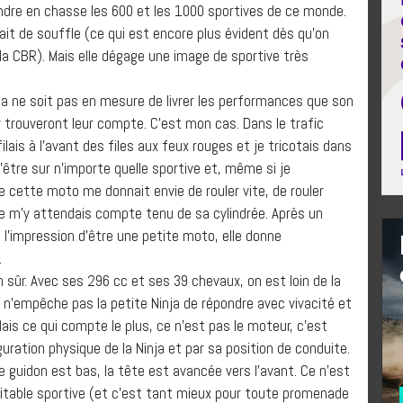
rendre en chasse les 600 et les 1000 sportives de ce monde.
it de souffle (ce qui est encore plus évident dès qu’on
r la CBR). Mais elle dégage une image de sportive très
ja ne soit pas en mesure de livrer les performances que son
y trouveront leur compte. C’est mon cas. Dans le trafic
lais à l’avant des files aux feux rouges et je tricotais dans
 d’être sur n’importe quelle sportive et, même si je
 cette moto me donnait envie de rouler vite, de rouler
je ne m’y attendais compte tenu de sa cylindrée. Après un
’impression d’être une petite moto, elle donne
.
en sûr. Avec ses 296 cc et ses 39 chevaux, on est loin de la
 n’empêche pas la petite Ninja de répondre avec vivacité et
Mais ce qui compte le plus, ce n’est pas le moteur, c’est
guration physique de la Ninja et par sa position de conduite.
 le guidon est bas, la tête est avancée vers l’avant. Ce n’est
éritable sportive (et c’est tant mieux pour toute promenade