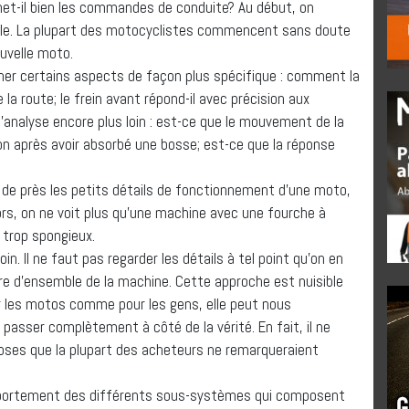
smet-il bien les commandes de conduite? Au début, on
ble. La plupart des motocyclistes commencent sans doute
ouvelle moto.
iner certains aspects de façon plus spécifique : comment la
la route; le frein avant répond-il avec précision aux
’analyse encore plus loin : est-ce que le mouvement de la
on après avoir absorbé une bosse; est-ce que la réponse
e de près les petits détails de fonctionnement d’une moto,
lors, on ne voit plus qu’une machine avec une fourche à
 trop spongieux.
oin. Il ne faut pas regarder les détails à tel point qu’on en
tère d’ensemble de la machine. Cette approche est nuisible
r les motos comme pour les gens, elle peut nous
e passer complètement à côté de la vérité. En fait, il ne
oses que la plupart des acheteurs ne remarqueraient
 comportement des différents sous-systèmes qui composent