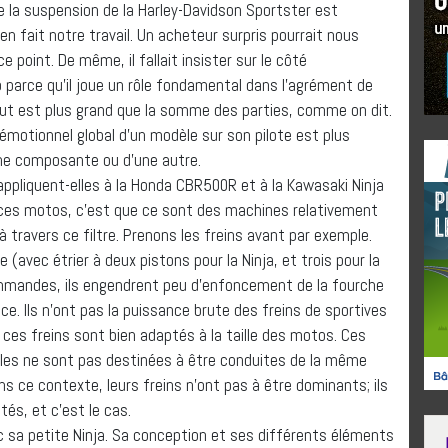
e la suspension de la Harley-Davidson Sportster est
n fait notre travail. Un acheteur surpris pourrait nous
e point. De même, il fallait insister sur le côté
 parce qu’il joue un rôle fondamental dans l’agrément de
tout est plus grand que la somme des parties, comme on dit.
 émotionnel global d’un modèle sur son pilote est plus
ne composante ou d’une autre.
pliquent-elles à la Honda CBR500R et à la Kawasaki Ninja
ces motos, c’est que ce sont des machines relativement
 travers ce filtre. Prenons les freins avant par exemple.
e (avec étrier à deux pistons pour la Ninja, et trois pour la
mmandes, ils engendrent peu d’enfoncement de la fourche
ce. Ils n’ont pas la puissance brute des freins de sportives
 ces freins sont bien adaptés à la taille des motos. Ces
lles ne sont pas destinées à être conduites de la même
s ce contexte, leurs freins n’ont pas à être dominants; ils
és, et c’est le cas.
c sa petite Ninja. Sa conception et ses différents éléments