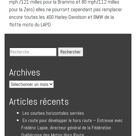
mph /121 milles pour la Brammo et 80 mph/112 milles
pour la Zero) elles ne pourront cependant pas remplacer
encore toutes les 400 Harley-Davidson et BMW de la
flotte moto du LAPD.
Archives
Articles récents
Les courbes horizontales serrées
En route pour développer le hors route – Entrevue avec
Frédéric Lajoie, directeur général de la Fédération
Québécoise des Motos Hors Route