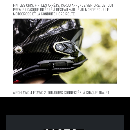
FINI LES CRIS. FINI LES ARRÊTS. CARDO ANNONCE VENTURE, LE TOUT
PREMIER CASQUE INTÉGRÉ À RÉSEAU MAILLÉ AU MONDE POUR LE
MOTOCROSS ET LA CONDUITE HORS ROUTE
AIROH AWC 4 ETAWC 2: TOUJOURS CONNECTÉS, À CHAQUE TRAJET