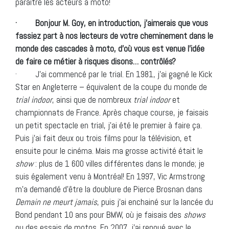
paraitre les acteurs à moto!
· Bonjour M. Goy, en introduction, j’aimerais que vous
fassiez part à nos lecteurs de votre cheminement dans le
monde des cascades à moto, d’où vous est venue l’idée
de faire ce métier à risques disons… contrôlés?
· J’ai commencé par le trial. En 1981, j’ai gagné le Kick
Star en Angleterre – équivalent de la coupe du monde de
trial indoor
, ainsi que de nombreux
trial indoor
et
championnats de France. Après chaque course, je faisais
un petit spectacle en trial, j’ai été le premier à faire ça.
Puis j’ai fait deux ou trois films pour la télévision, et
ensuite pour le cinéma. Mais ma grosse activité était le
show
: plus de 1 600 villes différentes dans le monde; je
suis également venu à Montréal! En 1997, Vic Armstrong
m’a demandé d’être la doublure de Pierce Brosnan dans
Demain ne meurt jamais
, puis j’ai enchainé sur la lancée du
Bond pendant 10 ans pour BMW, où je faisais des
shows
ou des essais de motos. En 2007, j’ai renoué avec le