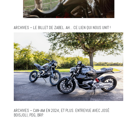
ARCHIVES – LE BILLET DE ZABEL. AH… CE LIEN QUI NOUS UNIT !
ARCHIVES – CAN-AM EN 2024, ET PLUS. ENTREVUE AVEC JOSÉ
BOISJOLI, PDG, BRP.