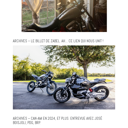
ARCHIVES – LE BILLET DE ZABEL. AH… CE LIEN QUI NOUS UNIT !
ARCHIVES – CAN-AM EN 2024, ET PLUS. ENTREVUE AVEC JOSÉ
BOISJOLI, PDG, BRP.