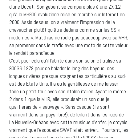
d’une Ducati. Son gabarit se compare plus à une ZX-12
qu’à la MH900 evoluzione mise en marché sur Internet en
2000. Assis dessus, on a vraiment l’impression de la
chevaucher plutôt qu’être dedans comme sur les SS «
modernes ». Matthias ne roule pas beaucoup avec sa MHR;
se promener dans le trafic avec une moto de cette valeur
le rendait paranoïaque.
C’est pour cela qu’il l’abrite dans son salon et utilise sa
900SS 1979 pour se balader le long des bayous, ces
longues rivières presque stagnantes particulières au sud-
est des États-Unis. Il a eu la gentillesse de me laisser
faire un petit tour avec son étalon italien. Ayant le même
2 dans 1 que la MHR, elle produisait un son que je
qualifierais de « sauvage ». Sans casque (ils sont
vraiment dans un pays libre!), déferlant dans les rues de
La Nouvelle-Orléans avec cette musique d’enfer, je croyais
vraiment que l’escouade SWAT allait arriver… Pourtant, les
gens n’en faisaient pas de cas.?tte 900SS descend