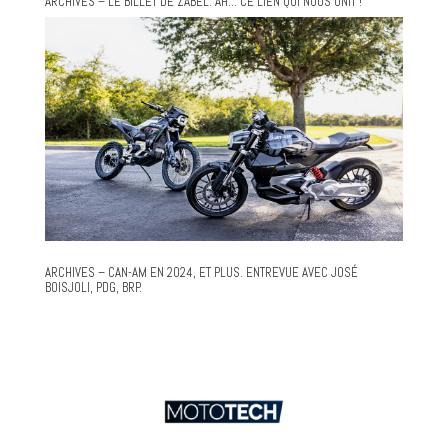
ARCHIVES – LE BILLET DE ZABEL. AH… CE LIEN QUI NOUS UNIT !
ARCHIVES – CAN-AM EN 2024, ET PLUS. ENTREVUE AVEC JOSÉ
BOISJOLI, PDG, BRP.