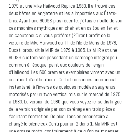
1979 et une Mike Hailwood Replica 1980. Il a trouvé ces
deux bêtes en Angleterre et les a importées aux États-
Unis. Ayant une 900SS plus récente, j’étais emballé de voir
ces machines mythiques en chair et en os (ou en fer et
en caoutchouc si vous préférez.)?Tirant profit de la
victoire de Mike Hailwood au TT de l’île de Mans de 1978,
Ducati produisit la MHR de 1979 à 1985. La MHR est une
900SS customisée possédant un carénage intégral peu
commun à l’époque, peint aux couleurs de l’engin
d’Hailwood. Les 500 premiers exemplaires vinrent avec un
certificat d’authenticité. Ce fut un succès commercial
instantané, à l’inverse de quelques modèles saugrenus
motorisés par un twin vertical mis sur le marché de 1975
à 1983. La version de 1980 que vous voyez ici se distingue
de la version originale par son carénage en trois pièces
facilitant l’entretien. De plus, l’ancien propriétaire a
changé le silencieux Conti pour un 2 dans 1. Ma MHR est
une grosse moto, contrairement à ce qu’on peut penser