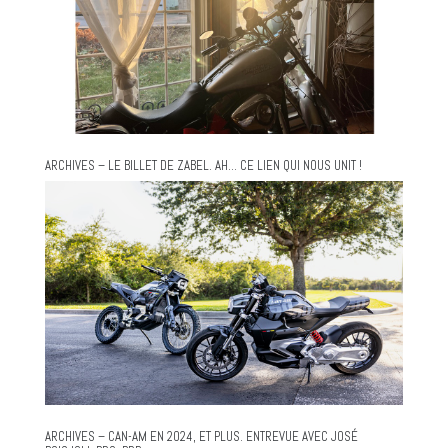
ARCHIVES – LE BILLET DE ZABEL. AH… CE LIEN QUI NOUS UNIT !
ARCHIVES – CAN-AM EN 2024, ET PLUS. ENTREVUE AVEC JOSÉ