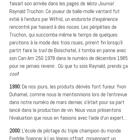
faisait son arrivée dans les pages de
Moto Journal
:
Raynald Truchon. Ce joueur de balle-molle vantard fut
initié à l’enduro par Wilfrid, un enduriste d’expérience
rencontré par hasard à des noces. Les péripéties de
Truchon, qui succomba même le temps de quelques
parutions à la mode des trois roues, prirent fin lorsqu’il
partit faire la
trail
de Boischatel, il tomba en panne avec
son Can-Am 250 1978 dans le numéro de décembre 1985
pour ne jamais revenir…Où que tu sois Raynald, prends ça
cool
!
1990:
De nos jours, les produits dérivés font fureur. Yvon
Duhamel, comme nous le mentionnions lors de l’entrevue
dans notre numéro de mars dernier, s’était pour sa part
lancé dans la production de vin. Nous vous présentons
l’évaluation que nous en faisions avec l’aide d’un expert…
2000:
L’école de pilotage du triple champion du monde
Freddie Spencer à Las Vegas offrait, moyennant un