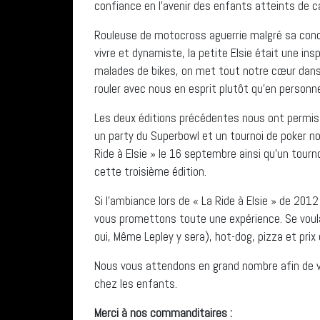
confiance en l’avenir des enfants atteints de ca
Rouleuse de motocross aguerrie malgré sa condit
vivre et dynamiste, la petite Elsie était une ins
malades de bikes, on met tout notre cœur dans 
rouler avec nous en esprit plutôt qu’en personn
Les deux éditions précédentes nous ont permis
un party du Superbowl et un tournoi de poker no
Ride à Elsie » le 16 septembre ainsi qu’un tourn
cette troisième édition.
Si l’ambiance lors de « La Ride à Elsie » de 20
vous promettons toute une expérience. Se voula
oui, Même Lepley y sera), hot-dog, pizza et prix
Nous vous attendons en grand nombre afin de v
chez les enfants.
Merci à nos commanditaires :