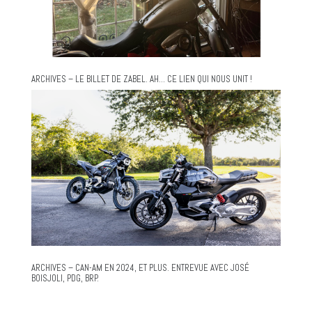
ARCHIVES – LE BILLET DE ZABEL. AH… CE LIEN QUI NOUS UNIT !
ARCHIVES – CAN-AM EN 2024, ET PLUS. ENTREVUE AVEC JOSÉ
BOISJOLI, PDG, BRP.