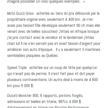
imaginé posséder. En voici quelques exemples… »
Moto Guzzi Griso : achetée au tiers du prix déboursé par le
propriétaire original avec seulement 4 400 km. Je n’en
avais pas besoin! Elle développe seulement 90 ch mais elle
venait avec de belles sacoches! J’étais en Afrique lorsque
j’ai pris contact avec le vendeur et le lendemain j’étais
chez lui! Il ne s’en servait pas et avait besoin d’argent pour
améliorer son auto d’époque… Il y a seulement 3 machines
semblables plaquées au Québec.
Speed Triple : achetée sur un coup de tête par quelqu’un
qui n’avait pas de permis. Il s’est fait peur et dut payer
plusieurs contraventions. Un autre deal à moins de 4 600
km pour 5 000 $.
Ducati Monster 900, 6 rapports, pistons forgés,
admissions et bielles en titane, 987cc 4 000 $
d’échappement en titane par Picotte Performance,