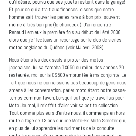
qu’il désire, pourvu que ses jouets restent dans le garage!
Et pour ce qui a trait aux finances, disons que notre
homme sait trouver les perles rares à bon prix, souvent
même à très bon prix (le chanceux!). J’ai rencontré
Renaud Lemieux la première fois au début de l’été 2008
alors que j’effectuais un reportage sur le club de vieilles
motos anglaises du Québec (voir MJ avril 2009).
Nous étions les deux seuls à piloter des motos
japonaises, lui sa Yamaha TX650 du milieu des années 70
restaurée, moi sur la GS500 empruntée à ma conjointe. Le
fait que nous ne connaissions pas beaucoup de gens nous
amena à lier conversation, parler moto étant notre passe-
temps commun favori. Lorsqu’il sut que je travaillais pour
Moto Journal, il m’offrit d’aller voir sa petite collection.
Tout comme plusieurs d’entre nous, il commença en hors
route à l’âge de 13 ans sur une Moto-Ski Moto Skeeter qui,
en plus de lui apprendre les rudiments de la conduite
moto, lui permis d’en comprendre le fonctionnement, ou