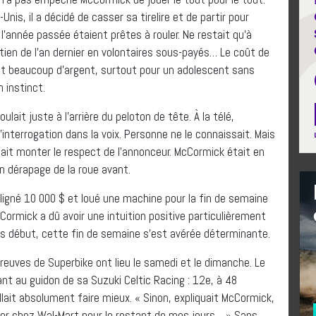
is, il a décidé de casser sa tirelire et de partir pour
 l’année passée étaient prêtes à rouler. Ne restait qu’à
en de l’an dernier en volontaires sous-payés… Le coût de
’est beaucoup d’argent, surtout pour un adolescent sans
 instinct.
ait juste à l’arrière du peloton de tête. À la télé,
interrogation dans la voix. Personne ne le connaissait. Mais
ait monter le respect de l’annonceur. McCormick était en
n dérapage de la roue avant.
 aligné 10 000 $ et loué une machine pour la fin de semaine
Cormick a dû avoir une intuition positive particulièrement
is début, cette fin de semaine s’est avérée déterminante.
euves de Superbike ont lieu le samedi et le dimanche. Le
t au guidon de sa Suzuki Celtic Racing : 12e, à 48
llait absolument faire mieux. « Sinon, expliquait McCormick,
ailler chez Wal-Mart pour le restant de mes jours… » Sans