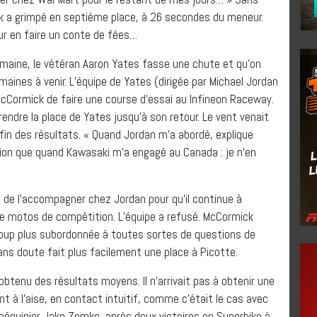
k a grimpé en septième place, à 26 secondes du meneur.
r en faire un conte de fées…
 semaine, le vétéran Aaron Yates fasse une chute et qu’on
maines à venir. L’équipe de Yates (dirigée par Michael Jordan
 McCormick de faire une course d’essai au Infineon Raceway.
t prendre la place de Yates jusqu’à son retour. Le vent venait
nfin des résultats. « Quand Jordan m’a abordé, explique
ion que quand Kawasaki m’a engagé au Canada : je n’en
 de l’accompagner chez Jordan pour qu’il continue à
de motos de compétition. L’équipe a refusé. McCormick
coup plus subordonnée à toutes sortes de questions de
ans doute fait plus facilement une place à Picotte.
tenu des résultats moyens. Il n’arrivait pas à obtenir une
t à l’aise, en contact intuitif, comme c’était le cas avec
oéquipier Jake Zemke, après deux victoires en Superbike à