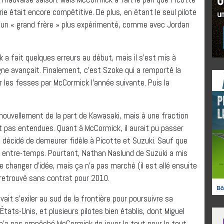
e était encore compétitive. De plus, en étant le seul pilote
re d’un « grand frère » plus expérimenté, comme avec Jordan
a fait quelques erreurs au début, mais il s’est mis à
e avançait. Finalement, c’est Szoke qui a remporté la
er les fesses par McCormick l’année suivante. Puis la
nouvellement de la part de Kawasaki, mais à une fraction
nt pas entendues. Quant à McCormick, il aurait pu passer
 décidé de demeurer fidèle à Picotte et Suzuki. Sauf que
entre-temps. Pourtant, Nathan Naslund de Suzuki a mis
 changer d’idée, mais ça n’a pas marché (il est allé ensuite
retrouvé sans contrat pour 2010.
it s’exiler au sud de la frontière pour poursuivre sa
 États-Unis, et plusieurs pilotes bien établis, dont Miguel
n’a pas empêché McCormick de jouer le tout pour le tout.