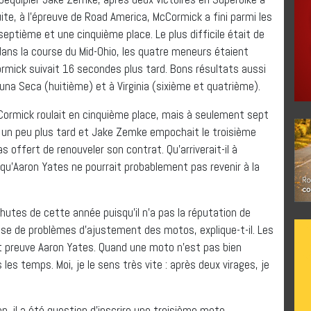
uite, à l’épreuve de Road America, McCormick a fini parmi les
 septième et une cinquième place. Le plus difficile était de
dans la course du Mid-Ohio, les quatre meneurs étaient
mick suivait 16 secondes plus tard. Bons résultats aussi
a Seca (huitième) et à Virginia (sixième et quatrième).
Cormick roulait en cinquième place, mais à seulement sept
 un peu plus tard et Jake Zemke empochait le troisième
s offert de renouveler son contrat. Qu’arriverait-il à
’Aaron Yates ne pourrait probablement pas revenir à la
tes de cette année puisqu’il n’a pas la réputation de
ause de problèmes d’ajustement des motos, explique-t-il. Les
t preuve Aaron Yates. Quand une moto n’est pas bien
les temps. Moi, je le sens très vite : après deux virages, je
n, il a été question d’inscrire une troisième moto.