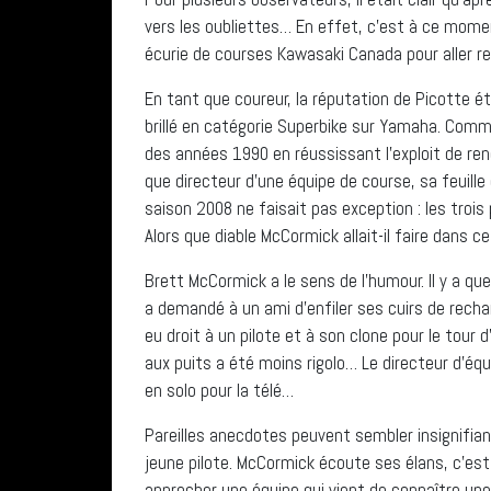
vers les oubliettes… En effet, c’est à ce mom
écurie de courses Kawasaki Canada pour aller rej
En tant que coureur, la réputation de Picotte éta
brillé en catégorie Superbike sur Yamaha. Comme
des années 1990 en réussissant l’exploit de re
que directeur d’une équipe de course, sa feuill
saison 2008 ne faisait pas exception : les trois
Alors que diable McCormick allait-il faire dans c
Brett McCormick a le sens de l’humour. Il y a qu
a demandé à un ami d’enfiler ses cuirs de recha
eu droit à un pilote et à son clone pour le tour
aux puits a été moins rigolo… Le directeur d’équi
en solo pour la télé…
Pareilles anecdotes peuvent sembler insignifia
jeune pilote. McCormick écoute ses élans, c’est 
approcher une équipe qui vient de connaître une