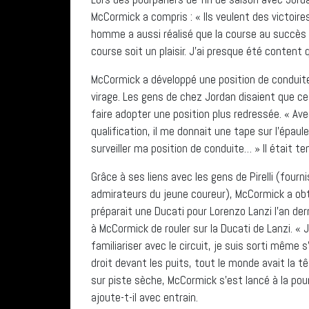
McCormick a compris : « Ils veulent des victoires
homme a aussi réalisé que la course au succès n
course soit un plaisir. J’ai presque été content
McCormick a développé une position de conduite
virage. Les gens de chez Jordan disaient que ce s
faire adopter une position plus redressée. « Ave
qualification, il me donnait une tape sur l’épaul
surveiller ma position de conduite… » Il était te
Grâce à ses liens avec les gens de Pirelli (four
admirateurs du jeune coureur), McCormick a obt
préparait une Ducati pour Lorenzo Lanzi l’an der
à McCormick de rouler sur la Ducati de Lanzi. « 
familiariser avec le circuit, je suis sorti même s’
droit devant les puits, tout le monde avait la 
sur piste sèche, McCormick s’est lancé à la pou
ajoute-t-il avec entrain.