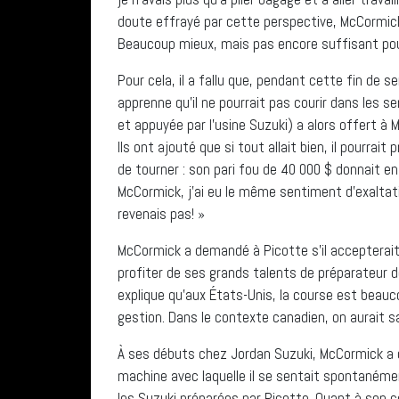
doute effrayé par cette perspective, McCormic
Beaucoup mieux, mais pas encore suffisant pou
Pour cela, il a fallu que, pendant cette fin de
apprenne qu’il ne pourrait pas courir dans les se
et appuyée par l’usine Suzuki) a alors offert à
Ils ont ajouté que si tout allait bien, il pourrai
de tourner : son pari fou de 40 000 $ donnait e
McCormick, j’ai eu le même sentiment d’exaltat
revenais pas! »
McCormick a demandé à Picotte s’il accepterait
profiter de ses grands talents de préparateur 
explique qu’aux États-Unis, la course est beau
gestion. Dans le contexte canadien, on aurait s
À ses débuts chez Jordan Suzuki, McCormick a ob
machine avec laquelle il se sentait spontanémen
les Suzuki préparées par Picotte. Quant à son c