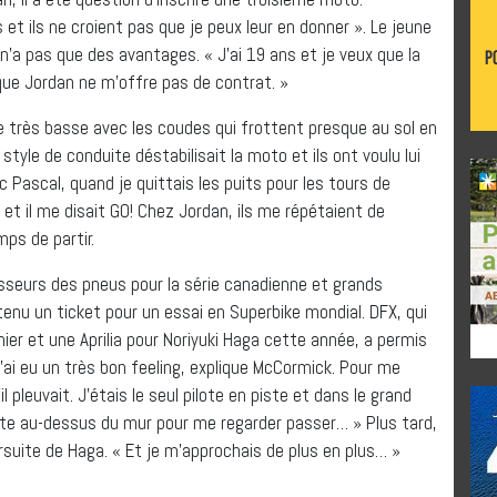
 et ils ne croient pas que je peux leur en donner ». Le jeune
’a pas que des avantages. « J’ai 19 ans et je veux que la
 que Jordan ne m’offre pas de contrat. »
 très basse avec les coudes qui frottent presque au sol en
tyle de conduite déstabilisait la moto et ils ont voulu lui
c Pascal, quand je quittais les puits pour les tours de
e et il me disait GO! Chez Jordan, ils me répétaient de
mps de partir.
nisseurs des pneus pour la série canadienne et grands
enu un ticket pour un essai en Superbike mondial. DFX, qui
nier et une Aprilia pour Noriyuki Haga cette année, a permis
J’ai eu un très bon feeling, explique McCormick. Pour me
il pleuvait. J’étais le seul pilote en piste et dans le grand
tête au-dessus du mur pour me regarder passer… » Plus tard,
rsuite de Haga. « Et je m’approchais de plus en plus… »