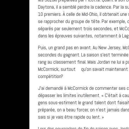
Daytona, il a semblé perdre la cadence. Par la s
10 premiers. À celle de Mid-Ohio, il obtenait une
se rapprocher du groupe de tête. Par exemple, 
séparés par seulement trois secondes, et McCor
dans les épreuves suivantes, notamment à Lagun
Puis, un grand pas en avant. Au New Jersey, Mc
secondes du gagnant. La saison s’est terminée
rang au classement final. Mais Jordan ne lui a pa
McCormick, surtout qu’on savait maintenant qu
compétition?
J’ai demandé à McCormick de commenter ses chu
dépasser les limites inutilement. « C’était à c
gens sous-estiment le grand talent dont faisai
préparée, on a beau forcer, on n’est jamais dans 
sais si je vais être rapide ou lent. »
Lors des pourparlers de fin de saison avec Jorda