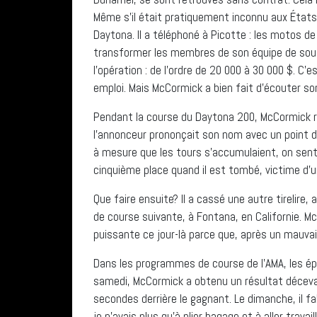
Même s’il était pratiquement inconnu aux États-Un
Daytona. Il a téléphoné à Picotte : les motos de
transformer les membres de son équipe de souti
l’opération : de l’ordre de 20 000 à 30 000 $. C
emploi. Mais McCormick a bien fait d’écouter son
Pendant la course du Daytona 200, McCormick roul
l’annonceur prononçait son nom avec un point d’
à mesure que les tours s’accumulaient, on sent
cinquième place quand il est tombé, victime d’u
Que faire ensuite? Il a cassé une autre tirelire,
de course suivante, à Fontana, en Californie. Mc
puissante ce jour-là parce que, après un mauva
Dans les programmes de course de l’AMA, les épr
samedi, McCormick a obtenu un résultat décevan
secondes derrière le gagnant. Le dimanche, il fa
je n’avais plus qu’à plier bagage et à aller trav