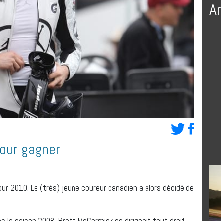
A
pour gagner
ur 2010. Le (très) jeune coureur canadien a alors décidé de
.
rès la saison 2008, Brett McCormick se dirigeait tout droit