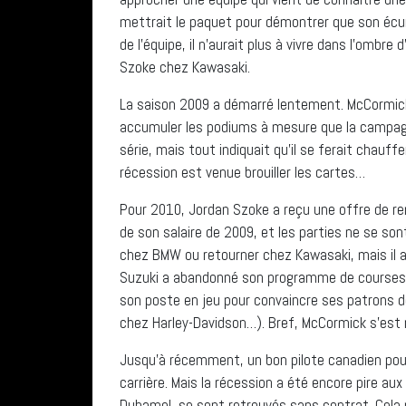
mettrait le paquet pour démontrer que son écuri
de l’équipe, il n’aurait plus à vivre dans l’omb
Szoke chez Kawasaki.
La saison 2009 a démarré lentement. McCormick 
accumuler les podiums à mesure que la campagn
série, mais tout indiquait qu’il se ferait chauff
récession est venue brouiller les cartes…
Pour 2010, Jordan Szoke a reçu une offre de re
de son salaire de 2009, et les parties ne se so
chez BMW ou retourner chez Kawasaki, mais il a
Suzuki a abandonné son programme de courses 
son poste en jeu pour convaincre ses patrons de
chez Harley-Davidson…). Bref, McCormick s’est 
Jusqu’à récemment, un bon pilote canadien pouva
carrière. Mais la récession a été encore pire aux
Duhamel, se sont retrouvés sans contrat. Cela 