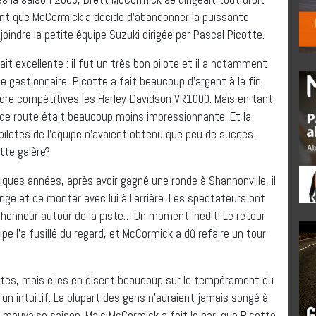
ent que McCormick a décidé d’abandonner la puissante
oindre la petite équipe Suzuki dirigée par Pascal Picotte.
it excellente : il fut un très bon pilote et il a notamment
 gestionnaire, Picotte a fait beaucoup d’argent à la fin
ndre compétitives les Harley-Davidson VR1000. Mais en tant
e de route était beaucoup moins impressionnante. Et la
 pilotes de l’équipe n’avaient obtenu que peu de succès.
ette galère?
elques années, après avoir gagné une ronde à Shannonville, il
nge et de monter avec lui à l’arrière. Les spectateurs ont
 d’honneur autour de la piste… Un moment inédit! Le retour
pe l’a fusillé du regard, et McCormick a dû refaire un tour
ntes, mais elles en disent beaucoup sur le tempérament du
un intuitif. La plupart des gens n’auraient jamais songé à
 mauvaise saison. Mais McCormick a fait le pari que Picotte