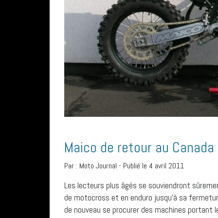
Maico de retour au Canada
Par :
Moto Journal
-
Publié le 4 avril 2011
Les lecteurs plus âgés se souviendront sûremen
de motocross et en enduro jusqu’à sa fermeture
de nouveau se procurer des machines portant 