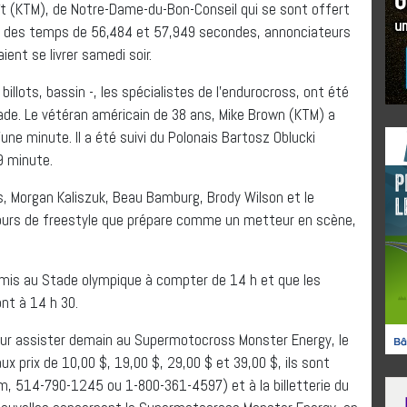
t (KTM), de Notre-Dame-du-Bon-Conseil qui se sont offert
t des temps de 56,484 et 57,949 secondes, annonciateurs
ent se livrer samedi soir.
llots, bassin -, les spécialistes de l’endurocross, ont été
tade. Le vétéran américain de 38 ans, Mike Brown (KTM) a
’une minute. Il a été suivi du Polonais Bartosz Oblucki
9 minute.
ès, Morgan Kaliszuk, Beau Bamburg, Brody Wilson et le
ours de freestyle que prépare comme un metteur en scène,
dmis au Stade olympique à compter de 14 h et que les
nt à 14 h 30.
our assister demain au Supermotocross Monster Energy, le
 prix de 10,00 $, 19,00 $, 29,00 $ et 39,00 $, ils sont
, 514-790-1245 ou 1-800-361-4597) et à la billetterie du