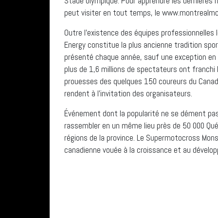
Stade olympique. Pour apprendre les dernières
peut visiter en tout temps, le www.montrealm
Outre l’existence des équipes professionnelles 
Energy constitue la plus ancienne tradition spor
présenté chaque année, sauf une exception en r
plus de 1,6 millions de spectateurs ont franchi
prouesses des quelques 150 coureurs du Canada
rendent à l’invitation des organisateurs.
Événement dont la popularité ne se dément pas au
rassembler en un même lieu près de 50 000 Québ
régions de la province. Le Supermotocross Mons
canadienne vouée à la croissance et au dévelo