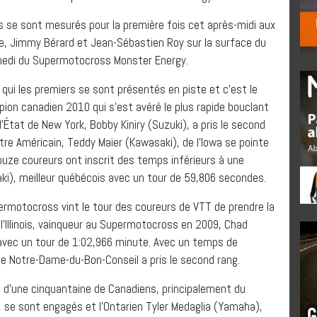
 se sont mesurés pour la première fois cet après-midi aux
e, Jimmy Bérard et Jean-Sébastien Roy sur la surface du
medi du Supermotocross Monster Energy.
, qui les premiers se sont présentés en piste et c’est le
on canadien 2010 qui s’est avéré le plus rapide bouclant
’État de New York, Bobby Kiniry (Suzuki), a pris le second
e Américain, Teddy Maier (Kawasaki), de l’Iowa se pointe
uze coureurs ont inscrit des temps inférieurs à une
i), meilleur québécois avec un tour de 59,806 secondes.
rmotocross vint le tour des coureurs de VTT de prendre la
 l’Illinois, vainqueur au Supermotocross en 2009, Chad
avec un tour de 1:02,966 minute. Avec un temps de
e Notre-Dame-du-Bon-Conseil a pris le second rang.
ès d’une cinquantaine de Canadiens, principalement du
, se sont engagés et l’Ontarien Tyler Medaglia (Yamaha),