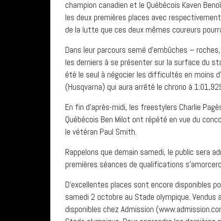
champion canadien et le Québécois Kaven Benoî
les deux premières places avec respectivemen
de la lutte que ces deux mêmes coureurs pourrai
Dans leur parcours semé d’embûches – roches, bi
les derniers à se présenter sur la surface du s
été le seul à négocier les difficultés en moins d
(Husqvarna) qui aura arrêté le chrono à 1:01,92
En fin d’après-midi, les freestylers Charlie Pag
Québécois Ben Milot ont répété en vue du conc
le vétéran Paul Smith.
Rappelons que demain samedi, le public sera a
premières séances de qualifications s’amorcero
D’excellentes places sont encore disponibles p
samedi 2 octobre au Stade olympique. Vendus aux
disponibles chez Admission (www.admission.com