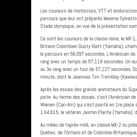
Les coureurs de motocross, VTT et endurocross
parcours que leur ont préparés Maxime Sylvestr
Stade olympique, en vue de la présentation sa
Ce sont les coureurs de la classe-reine, le MX-1
Britano-Colombien Dusty Klatt (Yamaha), champi
le parcours en 56,097 secondes. L’Américain de l
rang avec un temps de 57,119 secondes. Un autr
au 3e rang avec un tour de 57,227 secondes. Do
minute, dont le Jeannois Tim Tremblay (Kawasak
Après les essais des grands animateurs du Supe
piste. Au terme des essais, c’est l’Américain de
Wienen (Can-Am) qui s’est pointé en 1re place 
1:04,615, le vétéran Jasmin Plante (Yamaha), d
Au milieu de l’après-midi, en classe MX-2 ou pr
Québec, de l’Ontario et de Colombie-Britannique