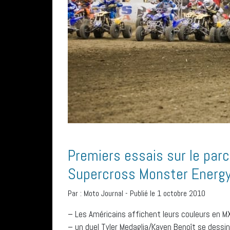
Premiers essais sur le par
Supercross Monster Energ
Par :
Moto Journal
-
Publié le 1 octobre 2010
– Les Américains affichent leurs couleurs en M
– un duel Tyler Medaglia/Kaven Benoît se dess