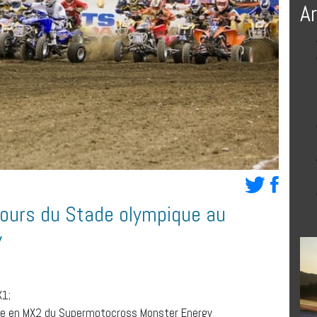
A
cours du Stade olympique au
y
X1;
ine en MX2 du Supermotocross Monster Energy