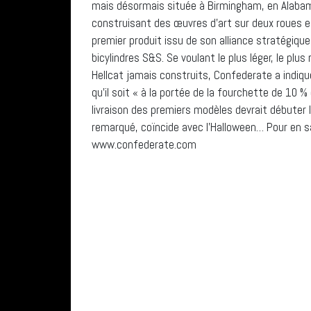
mais désormais située à Birmingham, en Alabama
construisant des œuvres d’art sur deux roues et
premier produit issu de son alliance stratégiqu
bicylindres S&S. Se voulant le plus léger, le plus
Hellcat jamais construits, Confederate a indiqué 
qu’il soit « à la portée de la fourchette de 10 
livraison des premiers modèles devrait débuter l
remarqué, coïncide avec l’Halloween… Pour en sav
www.confederate.com