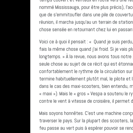
nommé Mississauga, pour être plus précis), l’ac
que de s’emmitoufler dans une pile de couverture
réunion, il marcha jusqu’au un terrain de station
chose sensée en retournant chez lui en passant par
Voici ce à quoi il pensait : « Quand je suis perdu
fais la même chose quand j’ai froid. Si je vais plu
longtemps. » À la revue, nous avons tous notre 
seule chose au sujet de ce récit qui est étonn
confortablement le rythme de la circulation sur 
termine habituellement plutôt mal, le pilote et
dans le cas des maxi-scooters, bien entendu, mai
« maxi »). Mais le « gros » Vespa a soutenu le
contre le vent à vitesse de croisière, il permet
Mais soyons honnêtes. C’est une machine conçue
traverser le pays. Sur la plupart des scooters, 
feu passe au vert puis à espérer pouvoir se rend