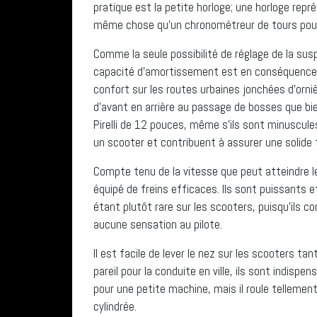
pratique est la petite horloge; une horloge rep
même chose qu’un chronométreur de tours pour 
Comme la seule possibilité de réglage de la susp
capacité d’amortissement est en conséquence.
confort sur les routes urbaines jonchées d’orn
d’avant en arrière au passage de bosses que bi
Pirelli de 12 pouces, même s’ils sont minuscu
un scooter et contribuent à assurer une solide 
Compte tenu de la vitesse que peut atteindre l
équipé de freins efficaces. Ils sont puissants e
étant plutôt rare sur les scooters, puisqu’il
aucune sensation au pilote.
Il est facile de lever le nez sur les scooters t
pareil pour la conduite en ville, ils sont indispe
pour une petite machine, mais il roule tellement
cylindrée.