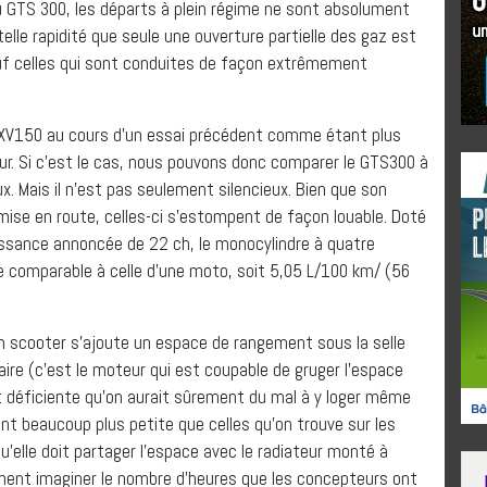
du GTS 300, les départs à plein régime ne sont absolument
telle rapidité que seule une ouverture partielle des gaz est
auf celles qui sont conduites de façon extrêmement
LXV150 au cours d’un essai précédent comme étant plus
eur. Si c’est le cas, nous pouvons donc comparer le GTS300 à
ieux. Mais il n’est pas seulement silencieux. Bien que son
 mise en route, celles-ci s’estompent de façon louable. Doté
issance annoncée de 22 ch, le monocylindre à quatre
comparable à celle d’une moto, soit 5,05 L/100 km/ (56
 scooter s’ajoute un espace de rangement sous la selle
aire (c’est le moteur qui est coupable de gruger l’espace
nt déficiente qu’on aurait sûrement du mal à y loger même
nt beaucoup plus petite que celles qu’on trouve sur les
squ’elle doit partager l’espace avec le radiateur monté à
lement imaginer le nombre d’heures que les concepteurs ont