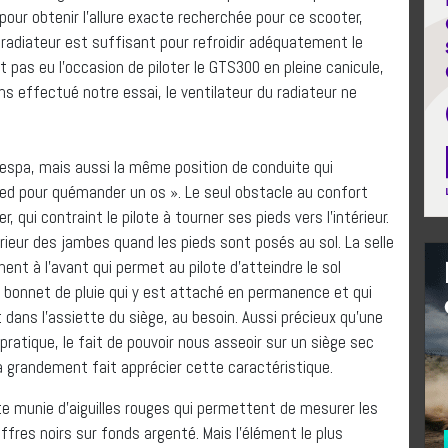
pour obtenir l’allure exacte recherchée pour ce scooter,
e radiateur est suffisant pour refroidir adéquatement le
as eu l’occasion de piloter le GTS300 en pleine canicule,
s effectué notre essai, le ventilateur du radiateur ne
Vespa, mais aussi la même position de conduite qui
ied pour quémander un os ». Le seul obstacle au confort
, qui contraint le pilote à tourner ses pieds vers l’intérieur.
rieur des jambes quand les pieds sont posés au sol. La selle
t à l’avant qui permet au pilote d’atteindre le sol
un bonnet de pluie qui y est attaché en permanence et qui
ans l’assiette du siège, au besoin. Aussi précieux qu’une
pratique, le fait de pouvoir nous asseoir sur un siège sec
a grandement fait apprécier cette caractéristique.
te munie d’aiguilles rouges qui permettent de mesurer les
iffres noirs sur fonds argenté. Mais l’élément le plus