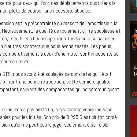
résente pour ceux qui font des déplacements quotidiens la
un pilote de course : une nécessité absolue.
ension est la précontrainte du ressort de l’amortisseur, la
 Heureusement, la qualité de roulement offre souplesse et
ières, et le GTS a beaucoup moins tendance à se balancer
en d’autres scooters que nous avons testés. Les pneus
les comparativement à ceux d’une moto, sont imposants sur
tenue de route.
e GTS, nous avons été soulagés de constater qu’il était
t offrent une bonne rétroaction, cette dernière qualité
s comportent souvent des composantes qui ne communiquent
ant qu’on n’en a pas piloté un, mais comme véhicules sans
nsables pour les initiés. Son prix de 8 295 $ est plutôt corsé
 bien qu’on ne peut pas le juger seulement à sa faible