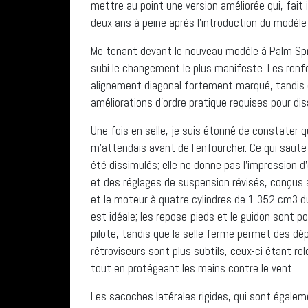
mettre au point une version améliorée qui, fait
deux ans à peine après l’introduction du modèle o
Me tenant devant le nouveau modèle à Palm Sprin
subi le changement le plus manifeste. Les re
alignement diagonal fortement marqué, tandis q
améliorations d’ordre pratique requises pour dis
Une fois en selle, je suis étonné de constater 
m’attendais avant de l’enfourcher. Ce qui saut
été dissimulés; elle ne donne pas l’impression 
et des réglages de suspension révisés, conçus af
et le moteur à quatre cylindres de 1 352 cm3 du
est idéale; les repose-pieds et le guidon sont p
pilote, tandis que la selle ferme permet des 
rétroviseurs sont plus subtils, ceux-ci étant re
tout en protégeant les mains contre le vent.
Les sacoches latérales rigides, qui sont égaleme