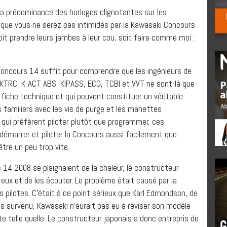
la prédominance des horloges clignotantes sur les
ue vous ne serez pas intimidés par la Kawasaki Concours
oit prendre leurs jambes à leur cou, soit faire comme moi :
 Concours 14 suffit pour comprendre que les ingénieurs de
TRC, K-ACT ABS, KIPASS, ECO, TCBI et VVT ne sont-là que
fiche technique et qui peuvent constituer un véritable
 familiers avec les vis de purge et les manettes
qui préfèrent piloter plutôt que programmer, ces
 démarrer et piloter la Concours aussi facilement que
être un peu trop vite.
s 14 2008 se plaignaient de la chaleur, le constructeur
ux et de les écouter. Le problème était causé par la
s pilotes. C’était à ce point sérieux que Karl Edmondson, de
s survenu, Kawasaki n’aurait pas eu à réviser son modèle
e telle quelle. Le constructeur japonais a donc entrepris de