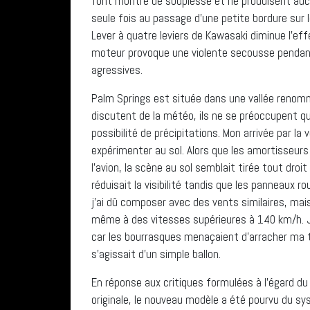
font montre de souplesse et ne produisent auc
seule fois au passage d’une petite bordure sur l
Lever à quatre leviers de Kawasaki diminue l’eff
moteur provoque une violente secousse pendant 
agressives.
Palm Springs est située dans une vallée renomm
discutent de la météo, ils ne se préoccupent qu
possibilité de précipitations. Mon arrivée par la 
expérimenter au sol. Alors que les amortisseurs 
l’avion, la scène au sol semblait tirée tout droit
réduisait la visibilité tandis que les panneaux r
j’ai dû composer avec des vents similaires, mais
même à des vitesses supérieures à 140 km/h. J
car les bourrasques menaçaient d’arracher ma t
s’agissait d’un simple ballon.
En réponse aux critiques formulées à l’égard d
originale, le nouveau modèle a été pourvu du s