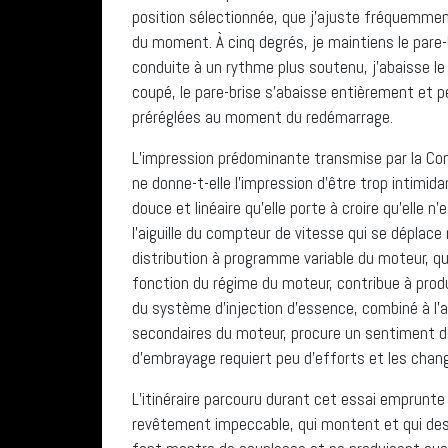
position sélectionnée, que j’ajuste fréquemment
du moment. À cinq degrés, je maintiens le pare-b
conduite à un rythme plus soutenu, j’abaisse le p
coupé, le pare-brise s’abaisse entièrement et p
préréglées au moment du redémarrage.
L’impression prédominante transmise par la Co
ne donne-t-elle l’impression d’être trop intimid
douce et linéaire qu’elle porte à croire qu’elle 
l’aiguille du compteur de vitesse qui se déplace
distribution à programme variable du moteur, q
fonction du régime du moteur, contribue à produ
du système d’injection d’essence, combiné à l’
secondaires du moteur, procure un sentiment de 
d’embrayage requiert peu d’efforts et les cha
L’itinéraire parcouru durant cet essai emprun
revêtement impeccable, qui montent et qui desc