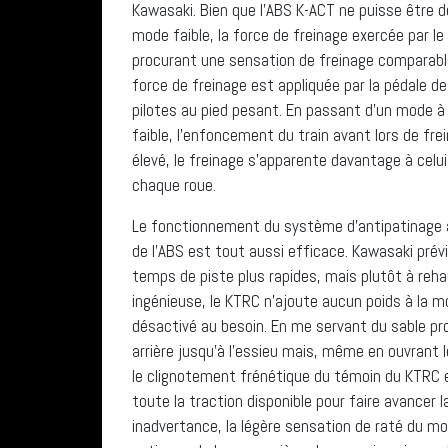
Kawasaki. Bien que l’ABS K-ACT ne puisse être d
mode faible, la force de freinage exercée par le l
procurant une sensation de freinage comparable
force de freinage est appliquée par la pédale de 
pilotes au pied pesant. En passant d’un mode à l
faible, l’enfoncement du train avant lors de fr
élevé, le freinage s’apparente davantage à celu
chaque roue.
Le fonctionnement du système d’antipatinage à
de l’ABS est tout aussi efficace. Kawasaki prév
temps de piste plus rapides, mais plutôt à reha
ingénieuse, le KTRC n’ajoute aucun poids à la mot
désactivé au besoin. En me servant du sable pro
arrière jusqu’à l’essieu mais, même en ouvrant l
le clignotement frénétique du témoin du KTRC et
toute la traction disponible pour faire avancer
inadvertance, la légère sensation de raté du mo