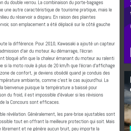
tion du double verrou. La combinaison du porte-bagages
e une autre caractéristique de tourisme pratique, mais le
eu du réservoir a disparu. En raison des plaintes
servoir, son emplacement a été déplacé sur le côté gauche
toute la différence. Pour 2010, Kawasaki a ajouté un capteur
admission d’air du moteur. Au démarrage, l’écran
ent bloqué afin que la chaleur émanant du moteur au ralenti
e si la moto roule à plus de 20 km/h que l’écran d’affichage
a zone de confort, je deviens obsédé quand je conduis des
empérature ambiante, comme c’est le cas aujourd’hui. La
 la bienvenue puisque la température a baissé pour
on du froid, il est impossible d’évaluer si les révisions
de la Concours sont efficaces.
able révélation. Généralement, les pare-brise ajustables sont
ssible tout en offrant la meilleure protection qui soit. Mais
le librement et ne génère aucun bruit, peu importe la