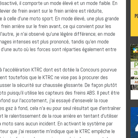
ésactivé, il comporte un mode élevé et un mode faible. En
evier de frein avant sur le frein arrière est réduite,
 à celle d’une moto sport. En mode élevé, une plus grande
frein arrière sur le frein avant, ce qui convient pour les
’autre, je n’ai observé qu’une légère différence; en mode
einages intenses est plus prononcé, tandis qu’en mode
i d’une auto où les forces sont réparties également entre
 l’accélération KTRC dont est dotée la Concours pourvue
ient toutefois que le KTRC ne vise pas à procurer des
usser la sécurité sur chaussée glissante. De façon plutôt
o puisqu’il utilise les capteurs des freins ABS. Il peut être
fond sur l’accotement, j’ai essayé d’ensevelir la roue
es gaz à fond, cela n’a eu pour seul résultat que d’entraîner
 le ralentissement de la roue arrière en tentant d’utiliser
 la moto sans aucun incident. En activant le système par
teur que j’ai ressentie m’indique que le KTRC empêche le