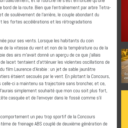
un ballotement, et la fourche ne s’est enfoncée qu’une
e bord de la route. Bien que l’entraînement par arbre Tetra-
et de soulèvement de l’arrière, le couple abondant du
les fortes accélérations et les rétrogradations
ée pour ses vents. Lorsque les habitants du coin
e de la vitesse du vent et non de la température ou de la
voie des airs m’avait donné un aperçu de ce que j’allais
de lacet tentaient d’atténuer les violentes oscillations de
 du film Laurence d’Arabie : un jet de sable jaunâtre
outiers étaient secoués par le vent. En pilotant la Concours,
 celle-ci a maintenu sa trajectoire sans broncher, et ce,
’aurais simplement souhaité que mon cou soit plus fort,
ête casquée et de l’envoyer dans le fossé comme s’il
u comportement un peu trop sportif de la Concours
ystème de freinage ABS couplé de deuxième génération de