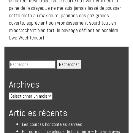
le moteur Revolution fait en sorte qu’il vaut vraiment la
peine de l’essayer. Je ne me suis jamais lassé de pousser
cette moto au maximum, papillons des gaz grands
ouverts, appréciant son vrombissement sourd tout en
m’accrochant bien fort, le paysage défilant en accéléré.
Uwe Wachtendorf
Archives
Articles récents
Les courbes horizontales serrées
En route pour développer le hors route – Entrevue avec