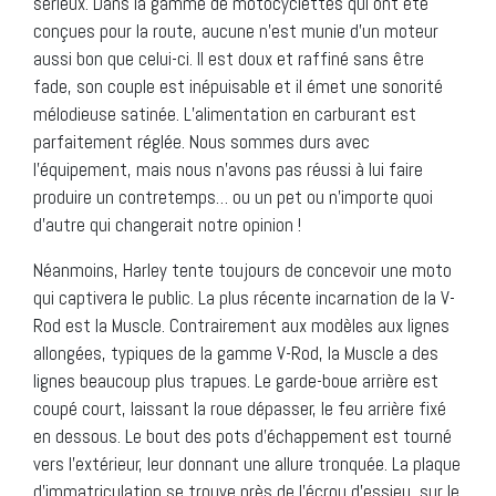
sérieux. Dans la gamme de motocyclettes qui ont été
conçues pour la route, aucune n’est munie d’un moteur
aussi bon que celui-ci. Il est doux et raffiné sans être
fade, son couple est inépuisable et il émet une sonorité
mélodieuse satinée. L’alimentation en carburant est
parfaitement réglée. Nous sommes durs avec
l’équipement, mais nous n’avons pas réussi à lui faire
produire un contretemps… ou un pet ou n’importe quoi
d’autre qui changerait notre opinion !
Néanmoins, Harley tente toujours de concevoir une moto
qui captivera le public. La plus récente incarnation de la V-
Rod est la Muscle. Contrairement aux modèles aux lignes
allongées, typiques de la gamme V-Rod, la Muscle a des
lignes beaucoup plus trapues. Le garde-boue arrière est
coupé court, laissant la roue dépasser, le feu arrière fixé
en dessous. Le bout des pots d’échappement est tourné
vers l’extérieur, leur donnant une allure tronquée. La plaque
d’immatriculation se trouve près de l’écrou d’essieu, sur le