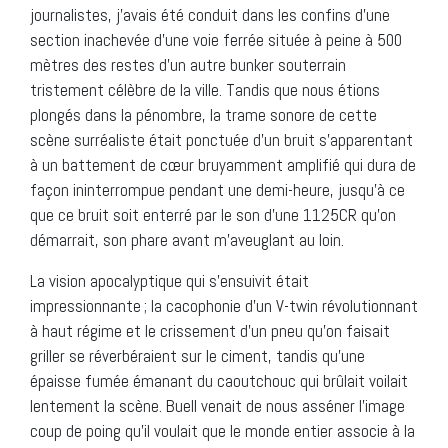
journalistes, j’avais été conduit dans les confins d’une
section inachevée d’une voie ferrée située à peine à 500
mètres des restes d’un autre bunker souterrain
tristement célèbre de la ville. Tandis que nous étions
plongés dans la pénombre, la trame sonore de cette
scène surréaliste était ponctuée d’un bruit s’apparentant
à un battement de cœur bruyamment amplifié qui dura de
façon ininterrompue pendant une demi-heure, jusqu’à ce
que ce bruit soit enterré par le son d’une 1125CR qu’on
démarrait, son phare avant m’aveuglant au loin.
La vision apocalyptique qui s’ensuivit était
impressionnante ; la cacophonie d’un V-twin révolutionnant
à haut régime et le crissement d’un pneu qu’on faisait
griller se réverbéraient sur le ciment, tandis qu’une
épaisse fumée émanant du caoutchouc qui brûlait voilait
lentement la scène. Buell venait de nous asséner l’image
coup de poing qu’il voulait que le monde entier associe à la