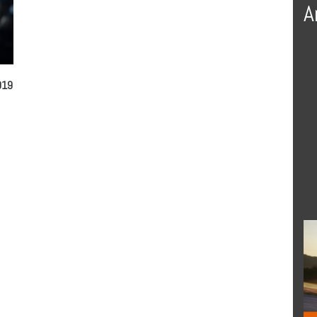
A
019