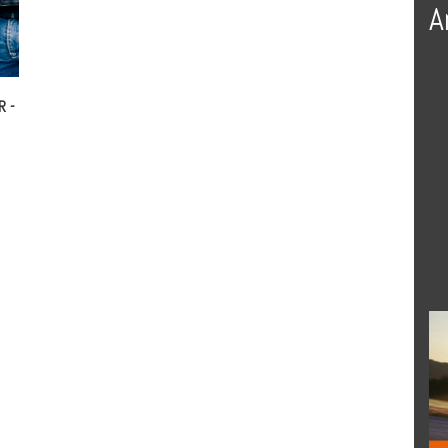
A
IR
-