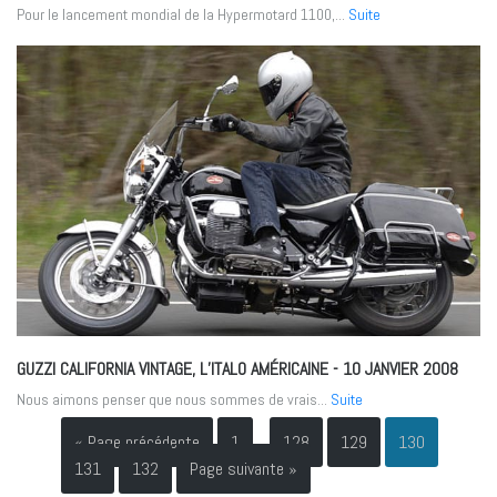
Pour le lancement mondial de la Hypermotard 1100,...
Suite
GUZZI CALIFORNIA VINTAGE, L’ITALO AMÉRICAINE
- 10 JANVIER 2008
Nous aimons penser que nous sommes de vrais...
Suite
« Page précédente
1
…
128
129
130
131
132
Page suivante »