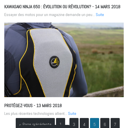
KAWASAKI NINJA 650 : ÉVOLUTION OU RÉVOLUTION?
- 14 MARS 2018
Essayer des motos pour un magazine demande un peu...
Suite
PROTÉGEZ-VOUS
- 13 MARS 2018
Les plus récentes technologies allient...
Suite
« Page précédente
1
…
3
4
5
6
7