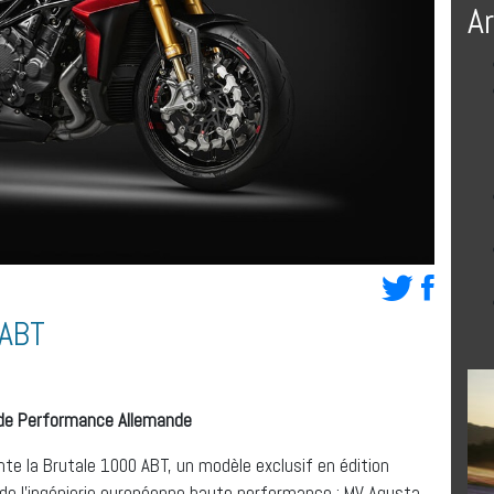
A
ABT
ie de Performance Allemande
e la Brutale 1000 ABT, un modèle exclusif en édition
s de l’ingénierie européenne haute performance : MV Agusta