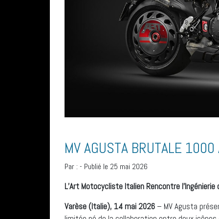
MV AGUSTA BRUTALE 1000 
Par :
-
Publié le 25 mai 2026
L’Art Motocycliste Italien Rencontre l’Ingénier
Varèse (Italie), 14 mai 2026
– MV Agusta présent
limitée né de la collaboration entre deux icône