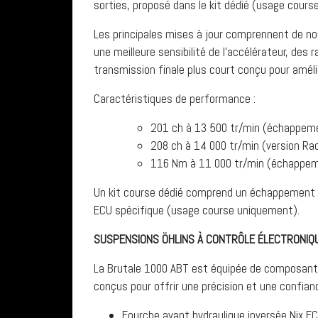
sorties, proposé dans le kit dédié (usage cours
Les principales mises à jour comprennent de n
une meilleure sensibilité de l’accélérateur, des
transmission finale plus court conçu pour amélior
Caractéristiques de performance :
201 ch à 13 500 tr/min (échappem
208 ch à 14 000 tr/min (version Ra
116 Nm à 11 000 tr/min (échappe
Un kit course dédié comprend un échappement A
ECU spécifique (usage course uniquement).
SUSPENSIONS ÖHLINS À CONTRÔLE ÉLECTRONIQ
La Brutale 1000 ABT est équipée de composants
conçus pour offrir une précision et une confian
Fourche avant hydraulique inversée Nix E