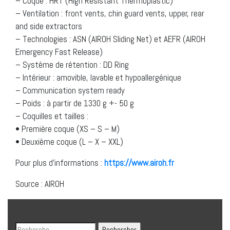
– Coque : HRT (High Resistant Thermoplastic)
– Ventilation : front vents, chin guard vents, upper, rear
and side extractors
– Technologies : ASN (AIROH Sliding Net) et AEFR (AIROH
Emergency Fast Release)
– Système de rétention : DD Ring
– Intérieur : amovible, lavable et hypoallergénique
– Communication system ready
– Poids : à partir de 1330 g +- 50 g
– Coquilles et tailles :
• Première coque (XS – S – M)
• Deuxième coque (L – X – XXL)
Pour plus d’informations :
https://www.airoh.fr
Source : AIROH