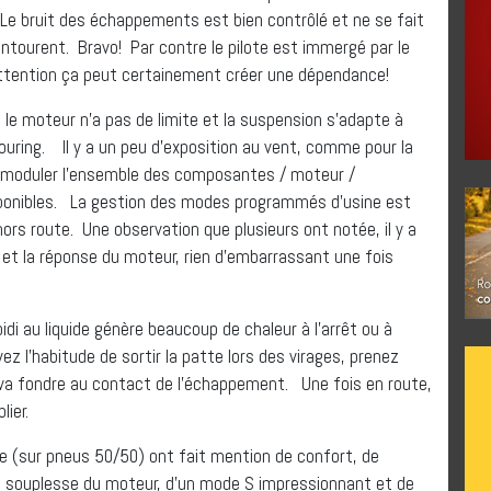
Le bruit des échappements est bien contrôlé et ne se fait
tourent. Bravo! Par contre le pilote est immergé par le
attention ça peut certainement créer une dépendance!
 le moteur n’a pas de limite et la suspension s’adapte à
ouring. Il y a un peu d’exposition au vent, comme pour la
e moduler l’ensemble des composantes / moteur /
isponibles. La gestion des modes programmés d’usine est
ors route. Une observation que plusieurs ont notée, il y a
ur et la réponse du moteur, rien d’embarrassant une fois
idi au liquide génère beaucoup de chaleur à l’arrêt ou à
ez l’habitude de sortir la patte lors des virages, prenez
va fondre au contact de l’échappement. Une fois en route,
ier.
te (sur pneus 50/50) ont fait mention de confort, de
de souplesse du moteur, d’un mode S impressionnant et de