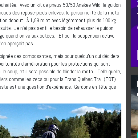
souhaitée. Avec un kit de pneus 50/50 Anakee Wild, le guidon
oucs des repose-pieds enlevés, la personnalité de la moto
sition debout. À 1,88 m et avec légèrement plus de 100 kg
suite. Je n’ai pas senti le besoin de rehausser le guidon,
age quand on va aux butées. Et oui, la suspension active
s’en aperçoit pas.
 soignée des composantes, mais pour quelqu’un qui décidera
portunités d’amélioration pour les protections qui sont
le coup, et il sera possible de blinder la moto. Telle quelle,
stiers comme les zecs ou pour la Trans Québec Trail (TQT)
este est une question d’expérience. Gardons en tête que