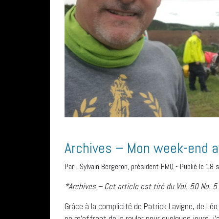
Archives – Mon week-end a
Par :
Sylvain Bergeron, président FMQ
-
Publié le 18
*Archives – Cet article est tiré du Vol. 50 No. 
Grâce à la complicité de Patrick Lavigne, de Léo
en m’offrant de la rouler pour quelques jours, j