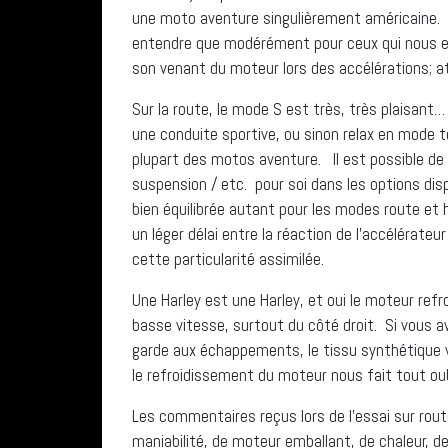
une moto aventure singulièrement américaine. 
entendre que modérément pour ceux qui nous en
son venant du moteur lors des accélérations; 
Sur la route, le mode S est très, très plaisant…
une conduite sportive, ou sinon relax en mode t
plupart des motos aventure. Il est possible d
suspension / etc. pour soi dans les options d
bien équilibrée autant pour les modes route et h
un léger délai entre la réaction de l’accélérate
cette particularité assimilée.
Une Harley est une Harley, et oui le moteur refro
basse vitesse, surtout du côté droit. Si vous av
garde aux échappements, le tissu synthétique 
le refroidissement du moteur nous fait tout oubl
Les commentaires reçus lors de l’essai sur rou
maniabilité, de moteur emballant, de chaleur, 