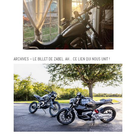
ARCHIVES – LE BILLET DE ZABEL. AH… CE LIEN QUI NOUS UNIT !