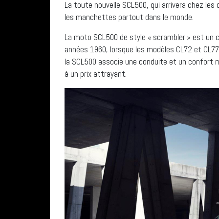
La toute nouvelle SCL500, qui arrivera chez les
les manchettes partout dans le monde.
La moto SCL500 de style « scrambler » est un cli
années 1960, lorsque les modèles CL72 et CL77 
la SCL500 associe une conduite et un confort m
à un prix attrayant.