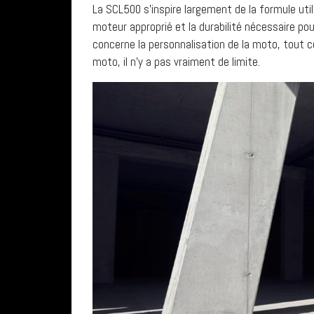
La SCL500 s’inspire largement de la formule util
moteur approprié et la durabilité nécessaire pou
concerne la personnalisation de la moto, tout ce 
moto, il n’y a pas vraiment de limite.