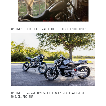
ARCHIVES – LE BILLET DE ZABEL. AH… CE LIEN QUI NOUS UNIT !
ARCHIVES – CAN-AM EN 2024, ET PLUS. ENTREVUE AVEC JOSÉ
BOISJOLI, PDG, BRP.