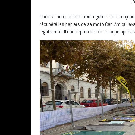
Th
Thierry Lacombe est très régulier, il est toujour
récupéré les papiers de sa moto Can-Am qui avaie
légalement. Il doit reprendre son casque après l